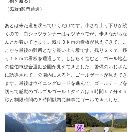
（橋を渡る）
（32km関門通過）
あとは来た道を戻っていくだけです。小さな上り下りが続
くので、白シャツランナーはキツそうでが、歩きながらな
んとか着いてきます。残り３ｋｍの看板が見えてきて、こ
こから最後の難所となり長い上り坂です。残り２ｋｍ、残
り１ｋｍの看板を通過して、しばらく進むと、ゴール地点
の佐伯市総合運動公園が見えてきました。警備のおじさん
に誘導されて、公園内に入ると、ゴールゲートが見えてき
ます。最後はウイニングロードを進んで、ゴールテープを
切って感動のゴルゴルゴール！タイムは５時間５７分４５
秒と制限時間の６時間以内に無事にゴールできました。