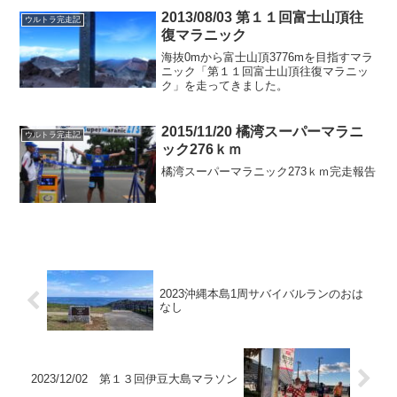
2013/08/03 第１１回富士山頂往
ウルトラ完走記
復マラニック
海抜0mから富士山頂3776mを目指すマラ
ニック「第１１回富士山頂往復マラニッ
ク」を走ってきました。
2015/11/20 橘湾スーパーマラニ
ウルトラ完走記
ック276ｋｍ
橘湾スーパーマラニック273ｋｍ完走報告
2023沖縄本島1周サバイバルランのおは
なし
2023/12/02 第１３回伊豆大島マラソン