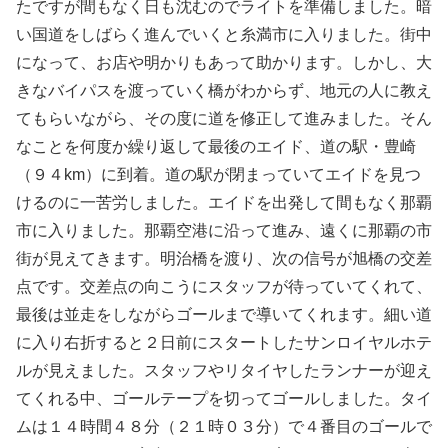
たですが間もなく日も沈むのでライトを準備しました。暗
い国道をしばらく進んでいくと糸満市に入りました。街中
になって、お店や明かりもあって助かります。しかし、大
きなバイパスを渡っていく橋がわからず、地元の人に教え
てもらいながら、その度に道を修正して進みました。そん
なことを何度か繰り返して最後のエイド、道の駅・豊崎
（９４km）に到着。道の駅が閉まっていてエイドを見つ
けるのに一苦労しました。エイドを出発して間もなく那覇
市に入りました。那覇空港に沿って進み、遠くに那覇の市
街が見えてきます。明治橋を渡り、次の信号が旭橋の交差
点です。交差点の向こうにスタッフが待っていてくれて、
最後は並走をしながらゴールまで導いてくれます。細い道
に入り右折すると２日前にスタートしたサンロイヤルホテ
ルが見えました。スタッフやリタイヤしたランナーが迎え
てくれる中、ゴールテープを切ってゴールしました。タイ
ムは１４時間４８分（２１時０３分）で４番目のゴールで