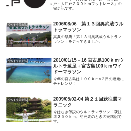
戸・大江戸２００ｋｍフットレース」の
完走記です。
2006/08/06 第１３回奥武蔵ウル
ウルトラ完走記
トラマラソン
真夏の祭典「第１３回奥武蔵ウルトラマ
ラソン」を走ってきました。
2010/01/15－16 宮古島100ｋｍウ
ウルトラ完走記
ルトラ遠足＋宮古島100ｋｍワイ
ドーマラソン
今年の宮古島は１００ｋｍ×２日の連走に
チャレンジ！
2009/05/02-04 第２１回萩往還マ
ウルトラ完走記
ラニック
今はなき伝説のウルトラマラソン！萩往
還２５０ｋｍ。初完走のときの完踏記で
す。