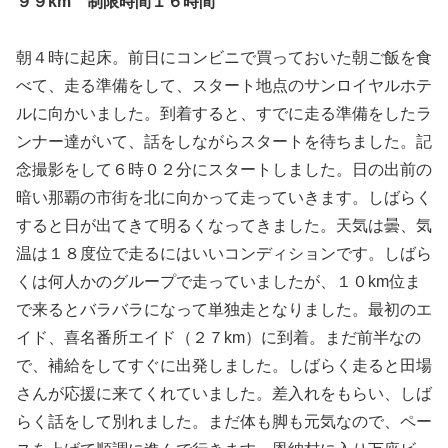
９９km 制限時間１６時間
朝４時に起床。前日にコンビニで買っておいた朝ご飯を食
べて、走る準備をして、スタート地点のサンロイヤルホテ
ルに向かいました。到着すると、すでに走る準備をしたラ
ンナー達がいて、話をしながらスタートを待ちました。記
念撮影をして６時０２分にスタートしました。日の出前の
暗い那覇の市街を北に向かって走っていきます。しばらく
すると日が出てきて明るくなってきました。天気は曇、気
温は１８度位で走るにはいいコンディションです。しばら
くは何人かのグループで走っていましたが、１０km位ま
で来るとバラバラになって単独走となりました。最初のエ
イド、喜名番所エイド（２７km）に到着。まだ前半なの
で、補給をしてすぐに出発しました。しばらく走ると田場
さんが応援に来てくれていました。差入れをもらい、しば
らく話をして別れました。まだ体も脚も元気なので、ペー