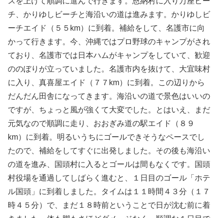
スを上げて順調に進んで行きます。恩納村に入り万座ビー
チ、かりゆしビーチと海沿いの道は進みます。かりゆしビ
ーチエイド（５５km）に到着。補給をして、名護市に向
かって行きます。今、沖縄ではプロ野球のキャンプがされ
ており、名護市では日本ハムがキャンプをしていて、歓迎
ののぼりが立っていました。名護市内を抜けて、大宜味村
に入り、真喜屋エイド（７７km）に到着。この辺りから
だんだん田舎になってきます。海沿いの道で景色はいいの
ですが、ちょっと風が強くて大変でした。とはいえ、まだ
元気なので順調に走り、おおぎみ道の駅エイド（８９
km）に到着。明るいうちにゴールできそうなペースでし
たので、補給をしてすぐに出発しました。その後も海沿い
の道を進み、国頭村に入るとゴールは間もなくです。国頭
村役場を通過してしばらく進むと、１日目のゴール「ホテ
ル国頭」に到着しました。タイムは１１時間４３分（１７
時４５分）で、まだ１８時前ということで日が沈む前に着