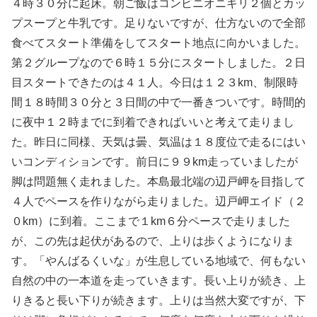
４時３０分に起床。朝ご飯はコンビニオニギリ２個とカッ
プスープと牛乳です。足りないですが、仕方ないので全部
食べてスタート準備をしてスタート地点に向かいました。
第２グループなので６時１５分にスタートしました。２日
目スタートできたのは４１人。今日は１２３km、制限時
間１８時間３０分と３日間の中で一番きついです。時間的
に夜中１２時までに到着できればいいと考えて走りまし
た。昨日に同様、天気は曇、気温は１８度位で走るにはい
いコンディションです。前日に９９km走っていましたが
脚は問題無く走れました。本島最北端の辺戸岬を目指して
４人でペースを作りながら走りました。辺戸岬エイド（２
０km）に到着。ここまで１km６分ペースで走りました
が、この先は起伏があるので、上りは歩くようになりま
す。「やんばるくいな」が生息している地域で、何もない
自然の中の一本道を走っていきます。長い上りが続き、上
りきると長い下りが続きます。上りは当然大変ですが、下