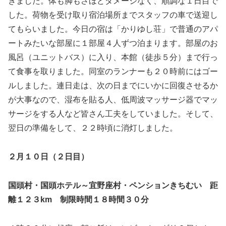
きました。体も脚もさほどダメージなく、順調な１日目で
した。荷物を受け取り宿泊場所までスタッフの車で送迎し
てもらいました。今日の宿は「かりゆし荘」で普通のアパ
ートみたいな部屋に１部屋４人ずつ泊まります。部屋のお
風呂（ユニットバス）に入り、本館（徒歩５分）まで行っ
て食事を取りました。同室のランナーも２０時前にはゴー
ルしました。連日走は、次の日までにいかに回復させるか
が大事なので、湿布を貼る人、低周波マッサージ器でマッ
サージをする人など皆さん工夫をしていました。そして、
翌日の準備をして、２２時頃に消灯しました。
２月１０日（２日目）
国頭村・国頭ホテル～宜野座村・ペンションきちむい 距
離１２３km 制限時間１８時間３０分