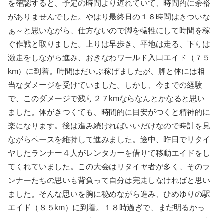
を確認すると、予定の時間より遅れていて、時間的に余裕
がありませんでした。やはり最終日の１６時間はきついな
ぁ～と思いながら、仕方ないので脚を犠牲にして時間を稼
ぐ作戦と取りました。上りは早歩き、平地は走る、下りは
激走をしながら進み、おきなわワールド入口エイド（７５
km）に到着。時間はだいぶ稼げましたが、脚と体には相
当なダメージを受けていました。しかし、今までの経験
で、このダメージで残り２７kmならなんとかなると思い
ました。体がきつくても、時間的に目安がつくと精神的に
楽になります。後は進み続ければいいだけなので時計を見
ながらペースを維持して進みました。途中、昨日でリタイ
ヤしたランナー４人がレンタカーを借りて移動エイドをし
てくれていました。この大会はリタイヤ者が多く、そのラ
ンナーたちの思いも背負って自分は完走しなければと思い
ました。そんな思いを胸に秘めながら進み、ひめゆりの駅
エイド（８５km）に到着。１８時過ぎで、まだ明るかっ