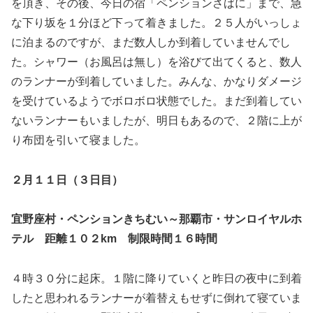
を頂き、その後、今日の宿「ペンションさばに」まで、急
な下り坂を１分ほど下って着きました。２５人がいっしょ
に泊まるのですが、まだ数人しか到着していませんでし
た。シャワー（お風呂は無し）を浴びて出てくると、数人
のランナーが到着していました。みんな、かなりダメージ
を受けているようでボロボロ状態でした。まだ到着してい
ないランナーもいましたが、明日もあるので、２階に上が
り布団を引いて寝ました。
２月１１日（３日目）
宜野座村・ペンションきちむい～那覇市・サンロイヤルホ
テル 距離１０２km 制限時間１６時間
４時３０分に起床。１階に降りていくと昨日の夜中に到着
したと思われるランナーが着替えもせずに倒れて寝ていま