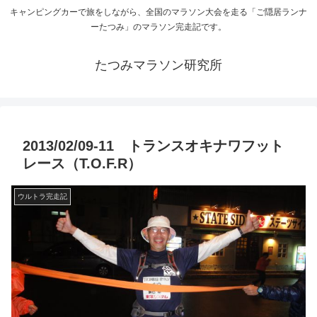
キャンピングカーで旅をしながら、全国のマラソン大会を走る「ご隠居ランナ
ーたつみ」のマラソン完走記です。
たつみマラソン研究所
2013/02/09-11 トランスオキナワフット
レース（T.O.F.R）
ウルトラ完走記