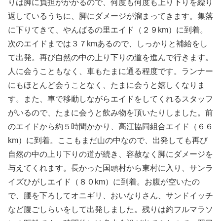
りは脚に負担がかかるので、何度も何度も上り下りを繰り
返しているうちに、脚にダメージが溜まってきます。集落
に下りてきて、やんばるの里エイド（２９km）に到着。
次のエイドまでは３７kmあるので、しっかりと補給をし
て出発。再び自然の中の上り下りの道を進んで行きます。
人に会うこともなく、車もたまに通る程度です。ランナー
にもほとんど会うことなく、たまに会うと嬉しくなりま
す。また、車で移動しながらエイドをしてくれるスタッフ
がいるので、たまに会うと飲み物を頂いたりしました。前
のエイドから約５時間かかり、高江協同組合エイド（６６
km）に到着。ここもまだ山の中なので、出発しても再び
自然の中の上り下りの道が続き、容赦なく脚にダメージを
与えてくれます。長かった国頭村から東村に入り、サンラ
イズひがしエイド（８０km）に到着。お腹が空いたの
で、腰を下ろしてオニギリ、おいなりさん、サンドイッチ
など腹ごしらいをして出発しました。残りは約フルマラソ