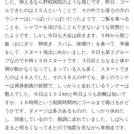
した。例えるなら野戦病院のような感じです。昨日、ゴー
ルできたのは２５人ということで、その中でも後ろの方の
ランナーはいっぱいいっぱいだったようで、ご飯を食べる
ことも、シャワーを浴びることもできないような状態だっ
たようです。しかし今日も大会は続きます。５時から朝ご
飯（おにぎり、卵焼き、スパム、味噌汁）を食べて、準備
をして、スタート地点に向かいました。今日も第２グルー
プなので６時１５分スタートです。３日目ともなると体や
脚が動かなくなってしまっている人も多く、スタートでき
たのは３８人でした。その３８人の中でも、多くのランナ
ーは満身創痍の状態で、しっかりと走れているランナーは
数人でした。今日は１０２kmと昨日よりも距離は短いで
すが、１６時間という制限時間内にゴールまで着けるかど
うかです。ダメージは多少あるものの、しっかり休めた
し、回復しているので、順調に走れていました。しばらく
走ると明るくなってきたので地図を見ながら単独走です。