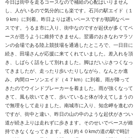
今日は街中を走るコースなので補給の心配はいりません
し、人がいるので気分的にも楽です。石川の駅エイド（１
９km）に到着。昨日よりは遅いペースですが順調なペー
スです。うるま市に入り、街中なのですが起伏が多くてペ
ースが思うように維持できません。翌週のおきなわマラソ
ンの会場である陸上競技場を通過したところで、一日目に
続き、田場さんが応援に来てくれていました。差入れを頂
き、しばらく話をして別れました。脚はだいぶきつくなっ
てきましたが、走ったり歩いたりしながら、なんとか進
み、内間ローソンエイド（４７km）に到着。雨が降って
きたのでウインドブレーカーを着ました。雨が強くなって
きて、風も吹いてきて、歩いていると体が冷えてしまうの
で無理をして走りました。南城市に入り、知念岬を進むの
ですが、街中と違い、昨日の山の中のような起伏がきつい
道が続き上りは走れずに歩きます。そのせいでペースが維
持できなくなってきます。残り約４０kmの道の駅で時計