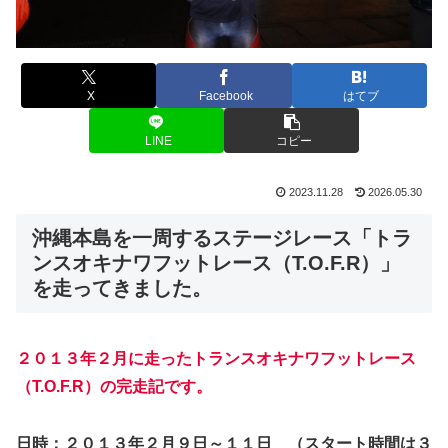
X
Facebook
はてブ
LINE
コピー
2023.11.28
2026.05.30
沖縄本島を一周するステージレース「トラ
ンスオキナワフットレース（T.O.F.R）」
を走ってきました。
２０１３年２月に走ったトランスオキナワフットレース
（T.O.F.R）の完走記です。
日時：２０１３年２月９日～１１日 （スタート時間は３