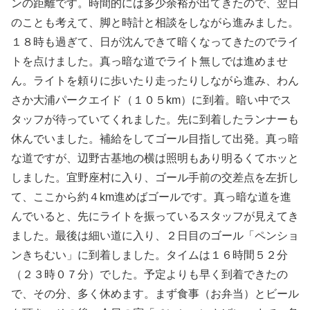
ンの距離です。時間的には多少余裕が出てきたので、翌日
のことも考えて、脚と時計と相談をしながら進みました。
１８時も過ぎて、日が沈んできて暗くなってきたのでライ
トを点けました。真っ暗な道でライト無しでは進めませ
ん。ライトを頼りに歩いたり走ったりしながら進み、わん
さか大浦パークエイド（１０５km）に到着。暗い中でス
タッフが待っていてくれました。先に到着したランナーも
休んでいました。補給をしてゴール目指して出発。真っ暗
な道ですが、辺野古基地の横は照明もあり明るくてホッと
しました。宜野座村に入り、ゴール手前の交差点を左折し
て、ここから約４km進めばゴールです。真っ暗な道を進
んでいると、先にライトを振っているスタッフが見えてき
ました。最後は細い道に入り、２日目のゴール「ペンショ
ンきちむい」に到着しました。タイムは１６時間５２分
（２３時０７分）でした。予定よりも早く到着できたの
で、その分、多く休めます。まず食事（お弁当）とビール