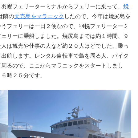
、羽幌フェリーターミナルからフェリーに乗って、
焼
は隣の
天売島をマラニック
したので、今年は焼尻島を
かうフェリーは一日２便なので、羽幌フェリーターミ
フェリーに乗船しました。焼尻島までは約１時間、９
た人は観光や仕事の人など約２０人ほどでした。乗っ
て出航します。レンタル自転車で島を周る人、バイク
て周るので、ここからマラニックをスタートしまし
１６時２５分です。